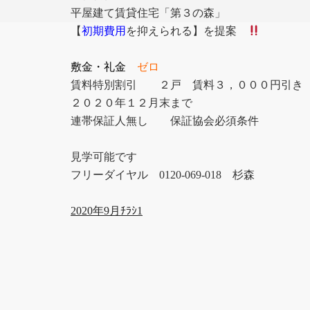
平屋建て
賃貸住宅「第３の森」
【
初期費用
を抑えられる】を提案
敷金・礼金
ゼロ
賃料
特別割引 ２戸 賃料
３，０００
円引き
２０２０年１２月末まで
連帯保証人無し 保証協会必須条件
見学可能です
フリーダイヤル 0120-069-018 杉森
2020年9月ﾁﾗｼ1